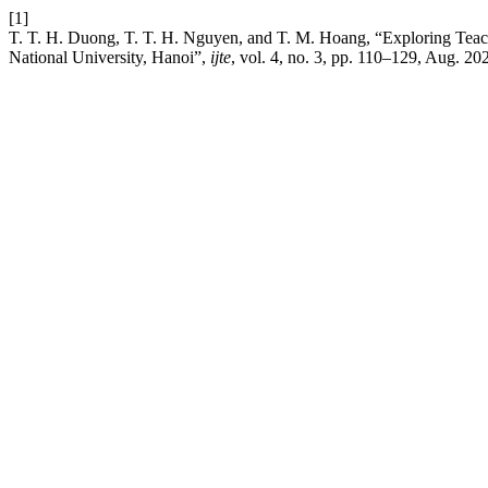
[1]
T. T. H. Duong, T. T. H. Nguyen, and T. M. Hoang, “Exploring Teac
National University, Hanoi”,
ijte
, vol. 4, no. 3, pp. 110–129, Aug. 20